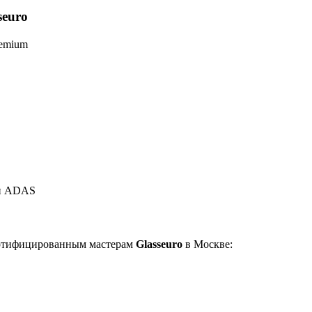
seuro
remium
ки ADAS
ртифицированным мастерам
Glasseuro
в Москве: