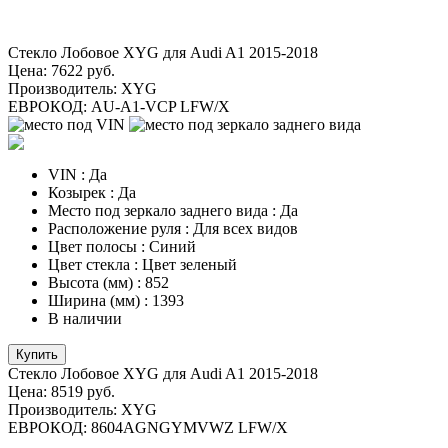
Стекло Лобовое XYG для Audi A1 2015-2018
Цена:
7622 руб.
Производитель:
XYG
ЕВРОКОД:
AU-A1-VCP LFW/X
VIN
:
Да
Козырек
:
Да
Место под зеркало заднего вида
:
Да
Расположение руля
:
Для всех видов
Цвет полосы
:
Синий
Цвет стекла
:
Цвет зеленый
Высота (мм)
:
852
Ширина (мм)
:
1393
В наличии
Купить
Стекло Лобовое XYG для Audi A1 2015-2018
Цена:
8519 руб.
Производитель:
XYG
ЕВРОКОД:
8604AGNGYMVWZ LFW/X