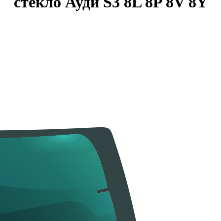
стекло Ауди S3 8L 8P 8V 8Y