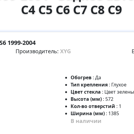
C4 C5 C6 C7 C8 C9
S6 1999-2004
Производитель:
XYG
Обогрев
:
Да
Тип крепления
:
Глухое
Цвет стекла
:
Цвет зелен
Высота (мм)
:
572
Кол-во отверстий
:
1
Ширина (мм)
:
1385
В наличии