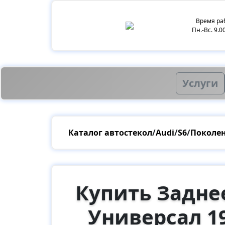
Время ра
Пн.-Вс. 9.0
Услуги
Каталог автостекол
/
Audi
/
S6
/
Поколен
Купить Заднее
Универсал 19