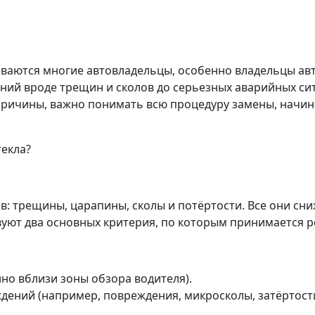
киваются многие автовладельцы, особенно владельцы а
ений вроде трещин и сколов до серьезных аварийных си
ричины, важно понимать всю процедуру замены, начина
текла?
: трещины, царапины, сколы и потёртости. Все они сн
вуют два основных критерия, по которым принимается р
но вблизи зоны обзора водителя).
ений (например, повреждения, микросколы, затёртости