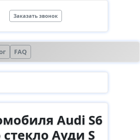
Заказать звонок
ог
FAQ
омобиля Audi S6
 стекло Ауди S