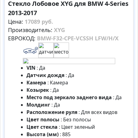
Стекло Лобовое XYG для BMW 4-Series
2013-2017
Цена:
17089 руб.
Производитель:
XYG
ЕВРОКОД:
BMW-F32-CPE-VCSSH LFW/H/X
VIN
:
Да
Датчик дождя
:
Да
Камера
:
Камера
Козырек
:
Да
Место под зеркало заднего вида
:
Да
Молдинг
:
Да
Расположение руля
:
Для всех видов
Цвет полосы
:
Без полосы
Цвет стекла
:
Цвет зеленый
Высота (мм)
:
885