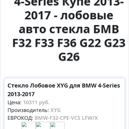
4-Series Купе 2013-
2017 - лобовые
авто стекла БМВ
F32 F33 F36 G22 G23
G26
Стекло Лобовое XYG для BMW 4-Series
2013-2017
Цена:
10311 руб.
Производитель:
XYG
ЕВРОКОД:
BMW-F32-CPE-VCS LFW/X