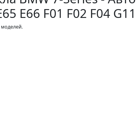
E65 E66 F01 F02 F04 G1
 моделей.