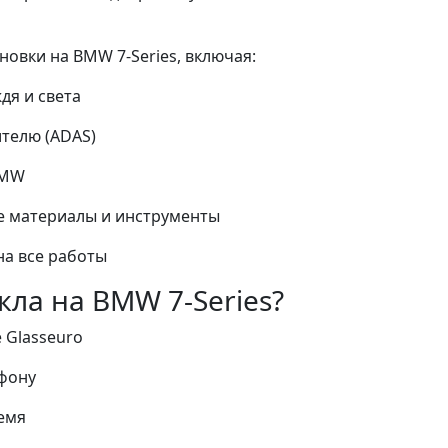
овки на BMW 7-Series, включая:
дя и света
ителю (ADAS)
BMW
 материалы и инструменты
а все работы
кла на BMW 7-Series?
 Glasseuro
ефону
емя