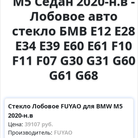
M5 Седан 2020-н.в -
Лобовое авто
стекло БМВ E12 E28
E34 E39 E60 E61 F10
F11 F07 G30 G31 G60
G61 G68
Стекло Лобовое FUYAO для BMW M5
2020-н.в
Цена:
39107 руб.
Производитель:
FUYAO