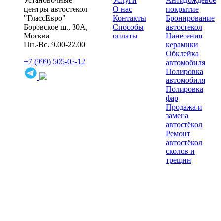
Установочные
Услуги
Антидождевое
центры автостекол
О нас
покрытие
"ГлассЕвро"
Контакты
Бронирование
Боровское ш., 30А,
Способы
автостекол
Москва
оплаты
Нанесения
Пн.-Вс. 9.00-22.00
керамики
Обклейка
+7 (999) 505-03-12
автомобиля
Полировка
автомобиля
Полировка
фар
Продажа и
замена
автостёкол
Ремонт
автостёкол
сколов и
трещин