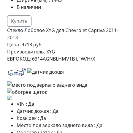
В наличии
Купить
Стекло Лобовое XYG для Chevrolet Captiva 2011-
2013
Цена:
9713 руб.
Производитель:
XYG
ЕВРОКОД:
6314AGNBLHMV1B LFW/H/X
VIN
:
Да
Датчик дождя
:
Да
Козырек
:
Да
Место под зеркало заднего вида
:
Да
Обогрев щеток
:
Да