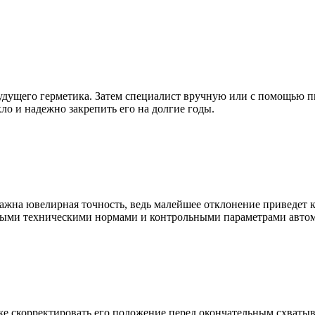
будущего герметика. Затем специалист вручную или с помощью 
ло и надежно закрепить его на долгие годы.
 важна ювелирная точность, ведь малейшее отклонение приведет
нными техническими нормами и контрольными параметрами автом
е скорректировать его положение перед окончательным схватыв