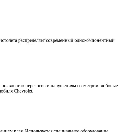
пистолета распределяет современный однокомпонентный
 к появлению перекосов и нарушениям геометрии. лобовые
обиля Chevrolet.
анием клея. Используется специальное оборудование,