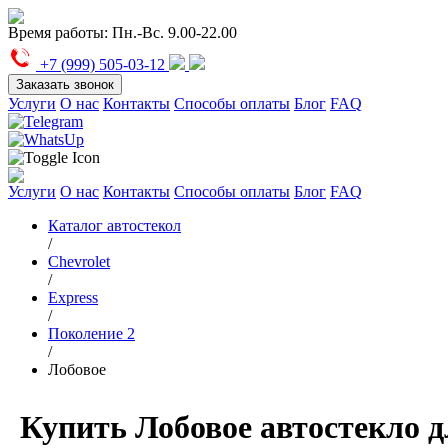
Время работы:
Пн.-Вс. 9.00-22.00
+7 (999) 505-03-12
Заказать звонок
Услуги
О нас
Контакты
Способы оплаты
Блог
FAQ
Услуги
О нас
Контакты
Способы оплаты
Блог
FAQ
Каталог автостекол
/
Chevrolet
/
Express
/
Поколение 2
/
Лобовое
Купить Лобовое автостекло д