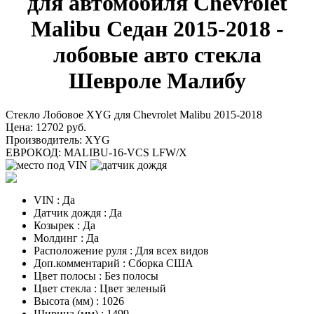
для автомобиля Chevrolet
Malibu Седан 2015-2018 -
лобовые авто стекла
Шевроле Малибу
Стекло Лобовое XYG для Chevrolet Malibu 2015-2018
Цена:
12702 руб.
Производитель:
XYG
ЕВРОКОД:
MALIBU-16-VCS LFW/X
VIN
:
Да
Датчик дождя
:
Да
Козырек
:
Да
Молдинг
:
Да
Расположение руля
:
Для всех видов
Доп.комментарий
:
Сборка США
Цвет полосы
:
Без полосы
Цвет стекла
:
Цвет зеленый
Высота (мм)
:
1026
Ширина (мм)
:
1499