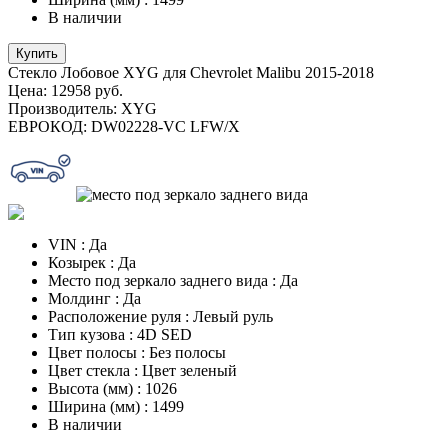
В наличии
Купить
Стекло Лобовое XYG для Chevrolet Malibu 2015-2018
Цена:
12958 руб.
Производитель:
XYG
ЕВРОКОД:
DW02228-VC LFW/X
VIN
:
Да
Козырек
:
Да
Место под зеркало заднего вида
:
Да
Молдинг
:
Да
Расположение руля
:
Левый руль
Тип кузова
:
4D SED
Цвет полосы
:
Без полосы
Цвет стекла
:
Цвет зеленый
Высота (мм)
:
1026
Ширина (мм)
:
1499
В наличии