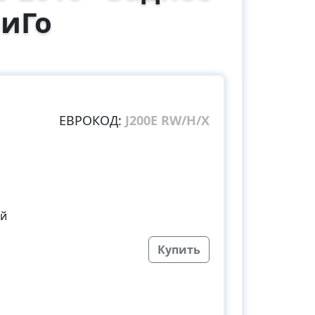
БиГо
ЕВРОКОД:
J200E RW/H/X
ый
Купить