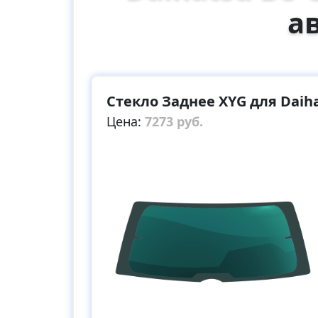
а
Стекло Заднее XYG для Daiha
Цена:
7273 руб.