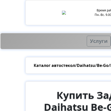
Время ра
Пн.-Вс. 9.0
Услуги
Каталог автостекол
/
Daihatsu
/
Be-Go
/
Купить За
Daihatsu Be-