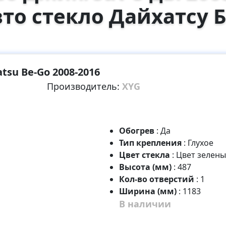
вто стекло Дайхатсу 
tsu Be-Go 2008-2016
Производитель:
XYG
Обогрев
:
Да
Тип крепления
:
Глухое
Цвет стекла
:
Цвет зелен
Высота (мм)
:
487
Кол-во отверстий
:
1
Ширина (мм)
:
1183
В наличии