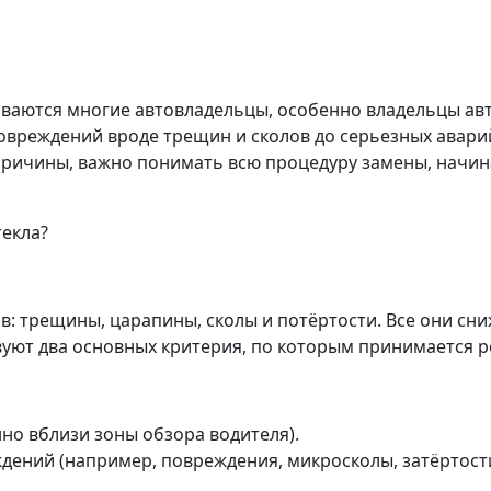
киваются многие автовладельцы, особенно владельцы а
повреждений вроде трещин и сколов до серьезных авар
ричины, важно понимать всю процедуру замены, начина
текла?
: трещины, царапины, сколы и потёртости. Все они сн
вуют два основных критерия, по которым принимается р
но вблизи зоны обзора водителя).
ений (например, повреждения, микросколы, затёртости