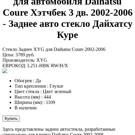
для автомобиля Daihatsu
Coure Хэтчбек 3 дв. 2002-2006
- Заднее авто стекло Дайхатсу
Куре
Стекло Заднее XYG для Daihatsu Coure 2002-2006
Цена:
3789 руб.
Производитель:
XYG
ЕВРОКОД:
L251-HBK RW/H/X
Обогрев
:
Да
Тип крепления
:
Глухое
Цвет стекла
:
Цвет зеленый
Высота (мм)
:
444
Ширина (мм)
:
1109
В наличии
Купить
Здесь представлены задние автостекла, разработанные
специально для вашего Daihatsu Coure 2002-2006.