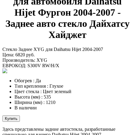
для автомобиля Daihatsu
Hijet Фургон 2004-2007 -
Заднее авто стекло Дайхатсу
Хайджет
Стекло Заднее XYG для Daihatsu Hijet 2004-2007
Цена:
6820 руб.
Производитель:
XYG
ЕВРОКОД:
S300V RW/H/X
Обогрев
:
Да
Тип крепления
:
Глухое
Цвет стекла
:
Цвет зеленый
Высота (мм)
:
535
Ширина (мм)
:
1210
В наличии
Купить
Здесь представлены задние автостекла, разработанные
специально для вашего Daihatsu Hijet 2004-2007.