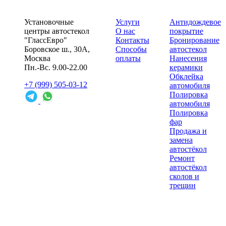
Установочные
Услуги
Антидождевое
центры автостекол
О нас
покрытие
"ГлассЕвро"
Контакты
Бронирование
Боровское ш., 30А,
Способы
автостекол
Москва
оплаты
Нанесения
Пн.-Вс. 9.00-22.00
керамики
Обклейка
+7 (999) 505-03-12
автомобиля
Полировка
автомобиля
Полировка
фар
Продажа и
замена
автостёкол
Ремонт
автостёкол
сколов и
трещин