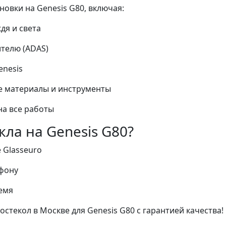
овки на Genesis G80, включая:
дя и света
ителю (ADAS)
enesis
 материалы и инструменты
а все работы
кла на Genesis G80?
 Glasseuro
ефону
емя
остекол в Москве для Genesis G80 с гарантией качества!