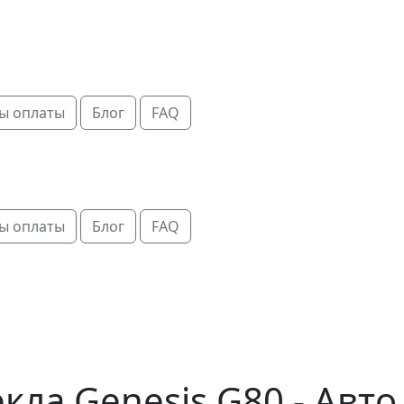
ы оплаты
Блог
FAQ
ы оплаты
Блог
FAQ
кла Genesis G80 - Авто