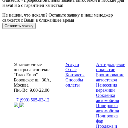
Glasseuro - профессиональная замена автостекол в Москве для
Haval H6 с гарантией качества!
Не нашли, что искали? Оставьте заявку и наш менеджер
свяжется с Вами в ближайшее время
Оставить заявку
Установочные
Услуги
Антидождевое
центры автостекол
О нас
покрытие
"ГлассЕвро"
Контакты
Бронирование
Боровское ш., 30А,
Способы
автостекол
Москва
оплаты
Нанесения
Пн.-Вс. 9.00-22.00
керамики
Обклейка
+7 (999) 505-03-12
автомобиля
Полировка
автомобиля
Полировка
фар
Продажа и